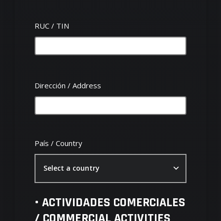
EcoBungalows &
RUC / TIN
ApartHotels
Bliss Oasis Laguna
Senses Spa Laguna
Dirección / Address
Amoe • Restaurant
Vivencial
País / Country
TuriPASS • Agencia
Tours
Select a country
Contacto
• ACTIVIDADES COMERCIALES
/ COMMERCIAL ACTIVITIES